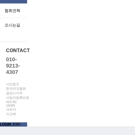
협회연혁
오시는길
CONTACT
010-
9213-
4307
사단법인
한국연극협회
광양시지부
사업자등록번호
416-82-
16095
대표자
이근배
LOGIN
JOIN